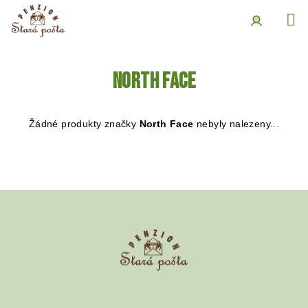
Přejít
na
obsah
Přihlášení
North Face
Žádné produkty značky
North Face
nebyly nalezeny...
Z
á
p
a
t
í