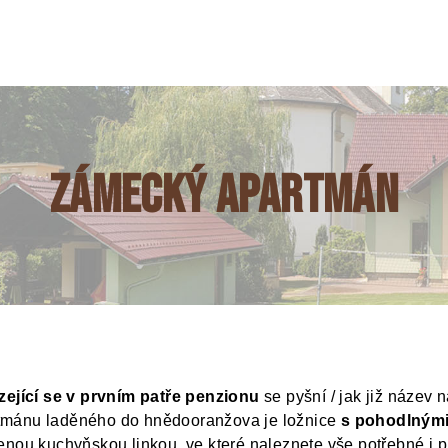
Zámecký apartmán
jící se v prvním patře penzionu
se pyšní / jak již název 
rtmánu laděného do hnědooranžova je ložnice
s pohodlnými
nou kuchyňskou linkou, ve které naleznete vše potřebné i p