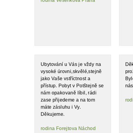
rodina Veselíkova Praha
Ubytování u Vás je vždy na
Děk
vysoké úrovni,skvělé,stejně
pro
jako Vaše vstříctnost a
Byl
přístup. Pobyt v Potštejně se
nás
nám opakovaně líbil, rádi
zase přijedeme a na tom
rod
máte zásluhu i Vy.
Děkujeme.
rodina Forejtova Náchod