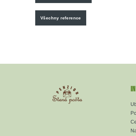
Všechny reference
Z
á
I
p
a
Ub
t
Po
Ce
í
Na