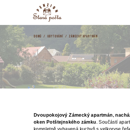
Přejít
na
obsah
DOMŮ
/
UBYTOVÁNÍ
/
ZÁMECKÝ APARTMÁN
Dvoupokojový Zámecký apartmán, nacháze
oken Potštejnského zámku
. Součástí apa
kompletně vybavená kuchyň s velkoryse řeše