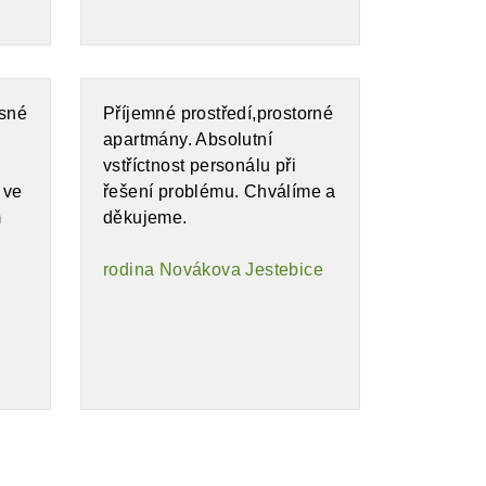
ásné
Příjemné prostředí,prostorné
apartmány. Absolutní
vstříctnost personálu při
 ve
řešení problému. Chválíme a
m
děkujeme.
rodina Novákova Jestebice