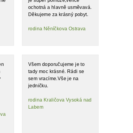
eme
je super pomůže,velice
ochotná a hlavně usměvavá.
Děkujeme za krásný pobyt.
rodina Něníčkova Ostrava
en
Všem doporučujeme je to
m
tady moc krásné. Rádi se
y
sem vracíme.Vše je na
jedničku.
rodina Kraličova Vysoká nad
Labem
ova