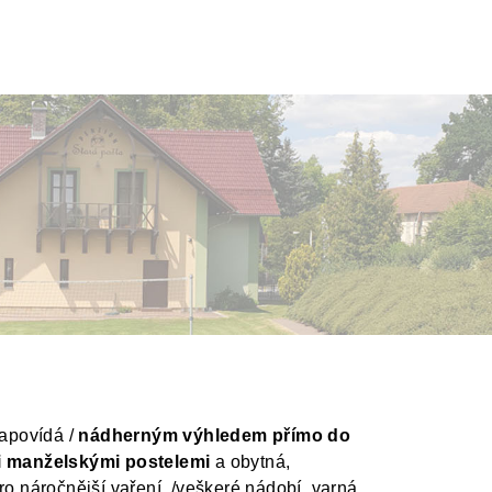
napovídá /
nádherným výhledem přímo do
 manželskými postelemi
a obytná,
ro náročnější vaření /veškeré nádobí, varná