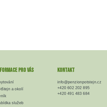
nformace pro vás
Kontakt
ytování
info
@
penzionpotstejn.cz
+420 602 202 895
tštejn a okolí
+420 491 483 684
ník
bídka služeb