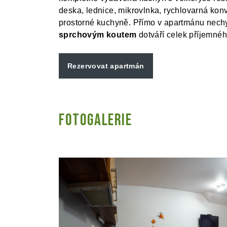
deska, lednice, mikrovlnka, rychlovarná konv
prostorné kuchyně. Přímo v apartmánu nec
sprchovým koutem
dotváří celek příjemnéh
Rezervovat apartmán
Fotogalerie