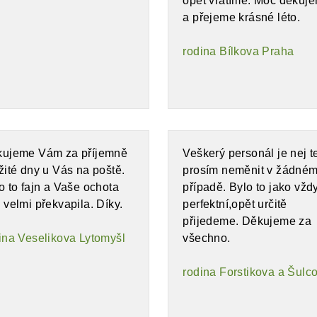
opět vrátíme. Moc děkuj
a přejeme krásné léto.
rodina Bílkova Praha
ujeme Vám za příjemně
Veškerý personál je nej t
žité dny u Vás na poště.
prosím neměnit v žádné
o to fajn a Vaše ochota
případě. Bylo to jako vžd
 velmi překvapila. Díky.
perfektní,opět určitě
přijedeme. Děkujeme za
ina Veselikova Lytomyšl
všechno.
rodina Forstikova a Šulc