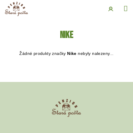
Přejít
na
obsah
Přihlášení
Nike
Žádné produkty značky
Nike
nebyly nalezeny...
Z
á
p
a
t
í