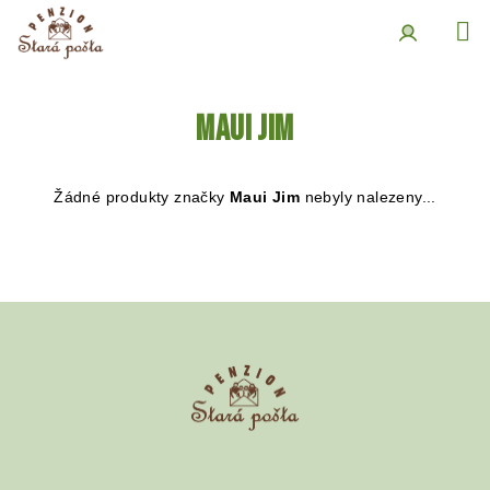
Přejít
na
obsah
Přihlášení
Maui Jim
Žádné produkty značky
Maui Jim
nebyly nalezeny...
Z
á
p
a
t
í